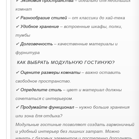
✔
Экономия пространства
– идеально для небольших
комнат
✔
Разнообразие стилей
– от классики до хай-тека
✔
Удобное хранение
– встроенные шкафы, полки,
тумбы
✔
Долговечность
– качественные материалы и
фурнитура
КАК ВЫБРАТЬ МОДУЛЬНУЮ ГОСТИНУЮ?
✔
Оцените размеры комнаты
– важно оставить
свободное пространство.
✔
Определите стиль
– цвет и материал должны
сочетаться с интерьером.
✔
Продумайте функционал
– нужно больше хранения
или зона для отдыха?
Модульные гостиные позволяют создать гармоничный
и удобный интерьер без лишних затрат. Можно
начать с базовых элементов и постепенно дополнять