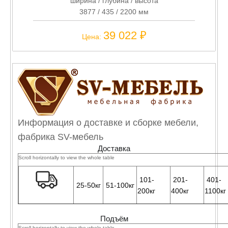
ширина / глубина / высота
3877 / 435 / 2200 мм
39 022 ₽
Цена:
Информация о доставке и сборке мебели,
фабрика SV-мебель
Доставка
101-
201-
401-
25-50кг
51-100кг
200кг
400кг
1100кг
Доставка в
1199
Подъём
пределах
1490 руб
1790 руб
1990 руб
2499 
руб