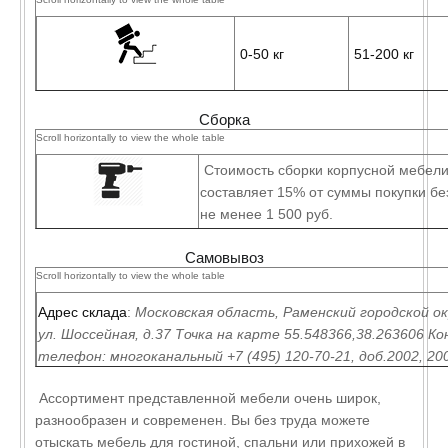
МКАД, руб.
Доставка за
1199 +
1490 +
1790 +
1990 +
2499 
0-50 кг
51-200 кг
МКАД (до 110
30руб/
30руб/км
30руб/км
30руб/км
30руб/
км), руб.
км
Подъём на лифте.
250 руб
350 руб
Сборка
150 руб* кол-во
250 руб* кол-
Ручной подъём.
этажей
этажей
Стоимость сборки корпусной мебел
составляет 15% от суммы покупки без
не менее 1 500 руб.
Стоимость навески одного мебельно
Самовывоз
составляет 350 руб.
Стоимость выезда сборщика: по Моск
по Москве и МО (до 100 км за МКАД) 
Адрес склада
:
Московская область, Раменский городской ок
ул. Шоссейная, д.37 Точка на карте 55.548366,38.263606 
телефон: многоканальный +7 (495) 120-70-21, доб.2002, 200
2013, 2015. E-mail: int@td-arnika.ru Режим работы: будни с 9
Ассортимент представленной мебели очень широк,
Суббота с 8:00 до 12:00. Воскресенье выходной.
разнообразен и современен. Вы без труда можете
отыскать мебель для гостиной, спальни или прихожей в