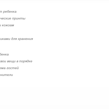
т ребенка
ческие принты
и кожзам
иками для хранения
бенка
вои вещи в порядке
иема гостей
лнители