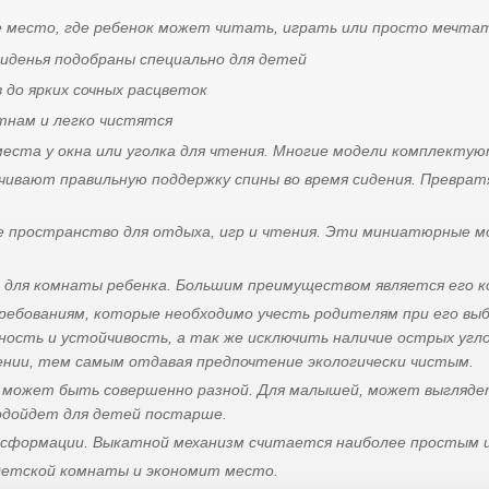
ое место, где ребенок может читать, играть или просто мечт
сиденья подобраны специально для детей
до ярких сочных расцветок
тнам и легко чистятся
места у окна или уголка для чтения. Многие модели комплектую
чивают правильную поддержку спины во время сидения. Превра
е пространство для отдыха, игр и чтения. Эти миниатюрные м
 для комнаты ребенка. Большим преимуществом является его 
бованиям, которые необходимо учесть родителям при его выбо
чность и устойчивость, а так же исключить наличие острых угл
ении, тем самым отдавая предпочтение экологически чистым.
 может быть совершенно разной. Для малышей, может выглядет
подойдет для детей постарше.
сформации. Выкатной механизм считается наиболее простым 
детской комнаты и экономит место.