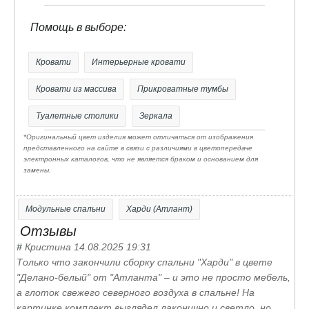
и влаге.
Помощь в выборе:
✅
Быстрая сборка
– понятная инструкция в
комплекте.
Кровати
Интерьерные кровати
- Материал изделия МДФ/ЛДСП соответствующий
Кровати из массива
Прикроватные тумбы
всем стандартам качества
- установлен на металлических опорах
Туалетные столики
Зеркала
- удобное спальное место c размерами 1600 х 2000
*Оригинальный цвет изделия может отличаться от изображения
мм
представленного на сайте в связи с различиями в цветопередаче
электронных каталогов, что не является браком и основанием для
- используется фурнитура Российских и Европейских
замены.
производителей
- Используемые современные материалы обеспечат
Модульные спальни
Харди (Атлант)
прочность и долговечность мебели, а мы
Отзывы
подтвердим это гарантией от производителя.
#
Кристина
14.08.2025 19:31
Только что закончили сборку спальни "Харди" в цвете
- Поставляется в разобранном виде. Каждый модуль
"Делано-белый" от "Атланта" – и это не просто мебель,
упакован в индивидуальную упаковку из двухслойного
а глоток свежего северного воздуха в спальне! На
гофрокартона вместе с фурнитурой и подробной
картинке комплект выглядел лаконично и светло, но