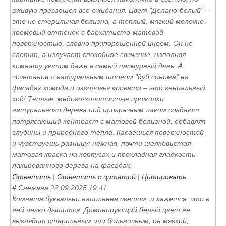
инструкцией для сборки.
вживую превзошел все ожидания. Цвет "Делано-белый" –
это не стерильная белизна, а теплый, мягкий молочно-
кремовый оттенок с бархатисто-матовой
поверхностью, словно припорошенной инеем. Он не
слепит, а излучает спокойное свечение, наполняя
комнату уютом даже в самый пасмурный день. А
сочетание с натуральным шпоном "дуб сонома" на
фасадах комода и изголовья кровати – это гениальный
ход! Теплые, медово-золотистые прожилки
натурального дерева под прозрачным лаком создают
потрясающий контраст с матовой белизной, добавляя
глубины и природного тепла. Касаешься поверхностей –
и чувствуешь разницу: нежная, почти шелковистая
матовая краска на корпусах и прохладная гладкость
лакированного дерева на фасадах.
Ответить
|
Ответить с цитатой
|
Цитировать
#
Снежана
22.09.2025 19:41
Комната буквально наполнена светом, и кажется, что в
ней легко дышится. Доминирующий белый цвет не
выглядит стерильным или больничным; он мягкий,