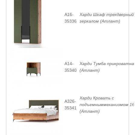
A16-
Харди Шкаф трехдверный 
35336
зеркалом (Атлант)
A14-
Харди Тумба прикроватна
35340
(Атлант)
Харди Кровать с
A326-
подъемныммеханизмом 16
35341
(Атлант)