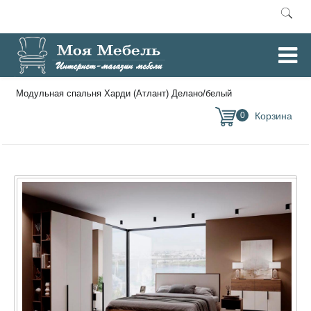
Главная
Спальни
/
/
Модульная спальня Харди (Атлант) Делано/белый
0