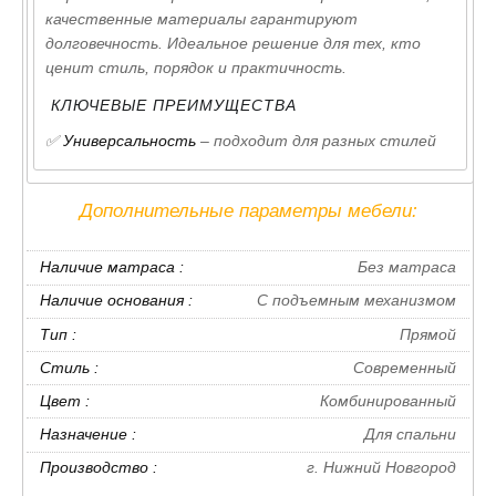
качественные материалы гарантируют
долговечность. Идеальное решение для тех, кто
ценит стиль, порядок и практичность.
КЛЮЧЕВЫЕ ПРЕИМУЩЕСТВА
✅
Универсальность
– подходит для разных стилей
интерьера.
✅
Вместительность
– продуманная система
Дополнительные параметры мебели:
хранения.
✅
Лёгкость в уходе
– гладкие поверхности просто
Наличие матраса :
Без матраса
протирать.
Наличие основания :
С подъемным механизмом
✅
Доступная цена
– отличное сочетание качества и
Тип :
Прямой
стоимости.
Стиль :
Современный
ПРИЧИНЫ ВЫБРАТЬ
Цвет :
Комбинированный
✅
Светлый цвет
визуально увеличивает
Назначение :
Для спальни
пространство.
Производство :
г. Нижний Новгород
✅
Прочные материалы
– устойчивость к царапинам