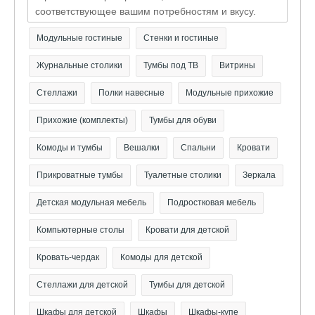
соответствующее вашим потребностям и вкусу.
Модульные гостиные
Стенки и гостиные
Журнальные столики
Тумбы под ТВ
Витрины
Стеллажи
Полки навесные
Модульные прихожие
Прихожие (комплекты)
Тумбы для обуви
Комоды и тумбы
Вешалки
Спальни
Кровати
Прикроватные тумбы
Туалетные столики
Зеркала
Детская модульная мебель
Подростковая мебель
Компьютерные столы
Кровати для детской
Кровать-чердак
Комоды для детской
Стеллажи для детской
Тумбы для детской
Шкафы для детской
Шкафы
Шкафы-купе