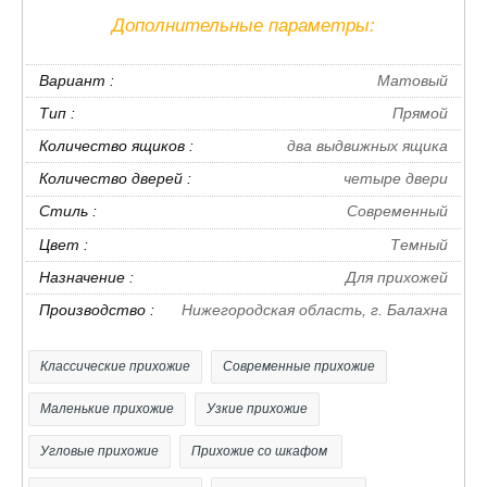
долговечные, легко чистящиеся покрытия
Дополнительные параметры:
✅
Модульность
— возможность собрать комплект
под ваши задачи
Вариант :
Матовый
✅
Функциональность
— шкафы, тумбы, вешалки,
Тип :
Прямой
зеркала, обувницы
Количество ящиков :
два выдвижных ящика
✅
Быстрая доставка
— по Москве
Количество дверей :
четыре двери
- Материал изделия ЛДСП соответствующий всем
Стиль :
Современный
стандартам качества
Цвет :
Темный
- Комплектация четыре двери ( три глухих одну
Назначение :
Для прихожей
зеркальную )
Производство :
Нижегородская область, г. Балахна
- два выдвижных ящика с использованием механизма
полного выдвижения и плавного закрывания, дно
Классические прихожие
Современные прихожие
ящика выполнено из ЛДВП в цвет корпуса
- внутреннее наполнение: штанга для одежды и
Маленькие прихожие
Узкие прихожие
полка
Угловые прихожие
Прихожие со шкафом
- установлен на пластмассовых опорах