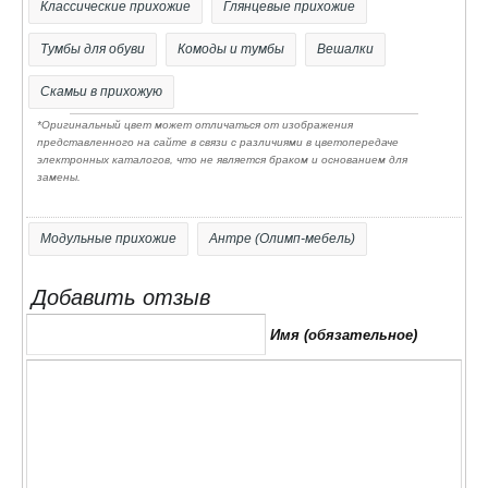
Классические прихожие
Глянцевые прихожие
- используется фурнитура Российских и Европейских
производителей
Тумбы для обуви
Комоды и тумбы
Вешалки
- ручки пластиковые
Скамьи в прихожую
- Современные материалы используемые при
*Оригинальный цвет может отличаться от изображения
изготовлении обеспечат прочность и
представленного на сайте в связи с различиями в цветопередаче
электронных каталогов, что не является браком и основанием для
долговечность, а мы подтвердим это гарантией от
замены.
производителя.
- Поставляется в разобранном виде. Все модули
Модульные прихожие
Антре (Олимп-мебель)
хорошо упакованы в гофрокартон (Т-23 и Т-24)
вместе с подробной инструкцией для сборки и
Добавить отзыв
фурнитурой.
Имя (обязательное)