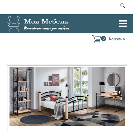
Главная
Спальни
Модульная спальня Скарлетт (Олмеко)
/
/
0