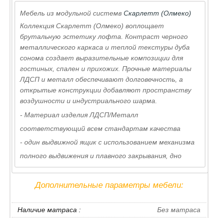
Мебель из модульной системв
Скарлетт (Олмеко)
Коллекция Скарлетт (Олмеко) воплощает
брутальную эстетику лофта. Контраст черного
металлического каркаса и теплой текстуры дуба
сонома создает выразительные композиции для
гостиных, спален и прихожих. Прочные материалы
ЛДСП и металл обеспечивают долговечность, а
открытые конструкции добавляют пространству
воздушности и индустриального шарма.
- Материал изделия ЛДСП/Металл
соответствующий всем стандартам качества
- один выдвижной ящик с использованием механизма
полного выдвижения и плавного закрывания, дно
ящика выполнено из ЛДВП в цвет корпуса
- установлен на металлических опорах
Дополнительные параметры мебели:
- удобное спальное место c размерами 900 х 2000 мм
Наличие матраса :
Без матраса
- используется фурнитура Российских и Европейских