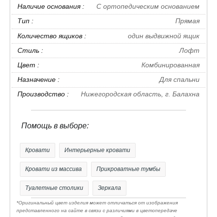
Наличие основания :
С ортопедическим основанием
производителей
- ручки металлические
Тип :
Прямая
- Используемые современные материалы обеспечат
Количество ящиков :
один выдвижной ящик
прочность и долговечность мебели, а мы
Стиль :
Лофт
подтвердим это гарантией от производителя.
Цвет :
Комбинированная
- Поставляется в разобранном виде. Каждый модуль
Назначение :
Для спальни
упакован в индивидуальную упаковку из двухслойного
Производство :
Нижегородская область, г. Балахна
гофрокартона вместе с фурнитурой и подробной
инструкцией для сборки.
Помощь в выборе:
Кровати
Интерьерные кровати
Кровати из массива
Прикроватные тумбы
Туалетные столики
Зеркала
*Оригинальный цвет изделия может отличаться от изображения
представленного на сайте в связи с различиями в цветопередаче