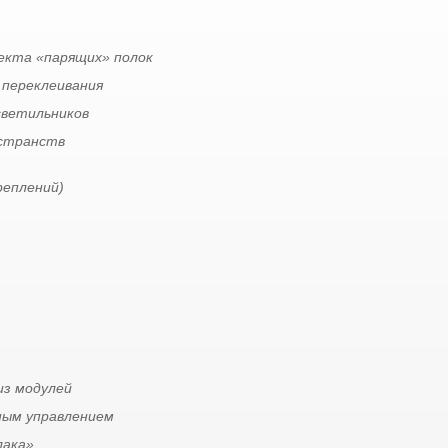
екта «парящих» полок
 переклеивания
 светильников
остранств
реплений)
из модулей
ным управлением
лака»