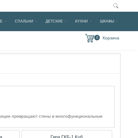
Е
СПАЛЬНИ
ДЕТСКИЕ
КУХНИ
ШКАФЫ
0
трукции превращают стены в многофункциональные
а
Гира ГКБ-1 Куб