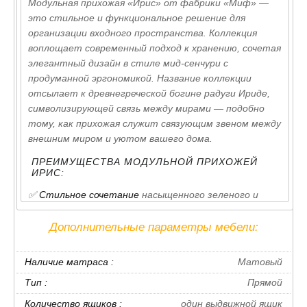
Модульная прихожая «Ирис» от фабрики «Миф» —
это стильное и функциональное решение для
организации входного пространства. Коллекция
воплощает современный подход к хранению, сочетая
элегантный дизайн в стиле мид-сенчури с
продуманной эргономикой. Название коллекции
отсылает к древнегреческой богине радуги Ириде,
символизирующей связь между мирами — подобно
тому, как прихожая служит связующим звеном между
внешним миром и уютом вашего дома.
ПРЕИМУЩЕСТВА МОДУЛЬНОЙ ПРИХОЖЕЙ
ИРИС:
✅
Стильное сочетание
насыщенного зеленого и
теплого дерева
Дополнительные параметры мебели:
✅
Универсальная модульная система
под любую
планировку
Наличие матраса :
Матовый
✅
Качественные и безопасные материалы
МДФ/
Тип :
Прямой
ЛДСП
Количество ящиков :
один выдвижной ящик