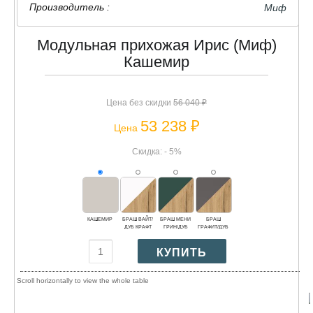
Производитель :
Миф
Модульная прихожая Ирис (Миф)
Кашемир
Цена без скидки
56 040 ₽
53 238 ₽
Цена
Скидка: - 5%
КАШЕМИР
БРАШ ВАЙТ/
БРАШ МЕНИ
БРАШ
ДУБ КРАФТ
ГРИН/ДУБ
ГРАФИТ/ДУБ
КРАФТ
КРАФТ