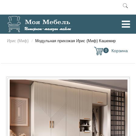
Главная
Модульные прихожие
Модульная мебель
/
/
/
Ирис (Миф)
Модульная прихожая Ирис (Миф) Кашемир
/
0