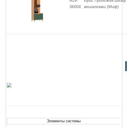
A19-
Ирис Прихожая Шкаф 
36004
вешалками (Миф)
Элементы системы