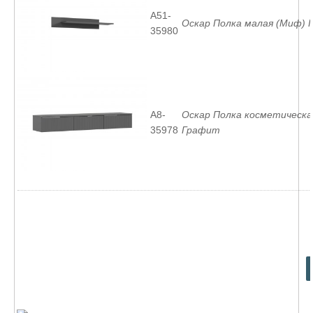
A51-
Оскар Полка малая (Миф)
35980
A8-
Оскар Полка косметическа
35978
Графит