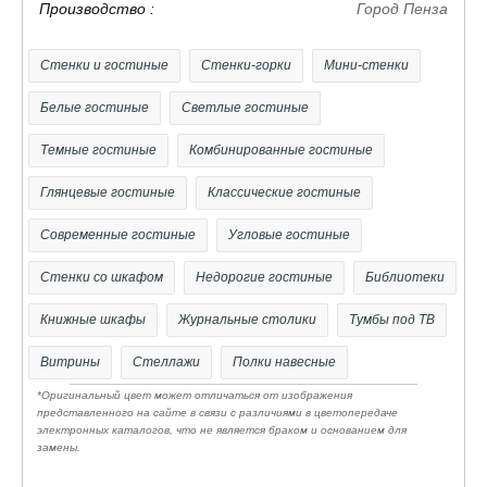
стандартам качества
Производство :
Город Пенза
- Комплектация две двери ( две глухих )
- три выдвижных ящика с использованием механизма
Стенки и гостиные
Стенки-горки
Мини-стенки
полного выдвижения и плавного закрывания, дно
Белые гостиные
Светлые гостиные
ящика выполнено из ЛДВП в цвет корпуса
Темные гостиные
Комбинированные гостиные
- внутреннее наполнение: полки из ЛДСП
- используется фурнитура Российских и Европейских
Глянцевые гостиные
Классические гостиные
производителей
Современные гостиные
Угловые гостиные
- ручки скрытые
- Современные материалы используемые при
Стенки со шкафом
Недорогие гостиные
Библиотеки
изготовлении обеспечат прочность и
Книжные шкафы
Журнальные столики
Тумбы под ТВ
долговечность, а мы подтвердим это гарантией от
Витрины
Стеллажи
Полки навесные
производителя.
- Поставляется в разобранном виде. Все модули
*Оригинальный цвет может отличаться от изображения
представленного на сайте в связи с различиями в цветопередаче
хорошо упакованы в гофрокартон (Т-23 и Т-24)
электронных каталогов, что не является браком и основанием для
замены.
вместе с подробной инструкцией для сборки и