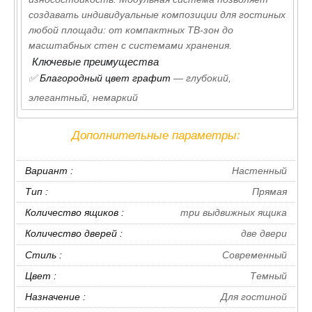
создавать индивидуальные композиции для гостиных
любой площади: от компактных ТВ-зон до
масштабных стен с системами хранения.
Ключевые преимущества
✅
Благородный цвет графит
— глубокий,
элегантный, немаркий
✅
Современный дизайн
— лаконичные формы,
Дополнительные параметры:
чистые линии
✅
Качественное ЛДСП
— износостойкость и
Вариант :
Настенный
долговечность
Тип :
Прямая
✅
Практичность
— легкий уход, устойчивость к
Количество ящиков :
три выдвижных ящика
загрязнениям
Количество дверей :
две двери
✅
Модульность
— создайте композицию под вашу
гостиную
Стиль :
Современный
✅
Быстрая доставка
— по Москве
Цвет :
Темный
- Материал изделия ЛДСП соответствующий всем
Назначение :
Для гостиной