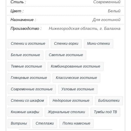
Стиль :
Современный
- Материал изделия ЛДСП соответствующий всем
стандартам качества
Цвет :
Белый
- Комплектация четыре двери ( четыре глухих )
Назначение :
Для гостиной
- четыре выдвижных ящика с использованием
Производство :
Нижегородская область, г. Балахна
механизма полного выдвижения и плавного
закрывания, дно ящика выполнено из ЛДВП в цвет
Стенки и гостиные
Стенки-горки
Мини-стенки
корпуса
Белые гостиные
Светлые гостиные
- внутреннее наполнение: штанга для одежды и
Темные гостиные
Комбинированные гостиные
полка
- установлен на пластмассовых опорах
Глянцевые гостиные
Классические гостиные
- используется фурнитура Российских и Европейских
Современные гостиные
Угловые гостиные
производителей
- ручки пластиковые
Стенки со шкафом
Недорогие гостиные
Библиотеки
- Современные материалы используемые при
Книжные шкафы
Журнальные столики
Тумбы под ТВ
изготовлении обеспечат прочность и
Витрины
Стеллажи
Полки навесные
долговечность, а мы подтвердим это гарантией от