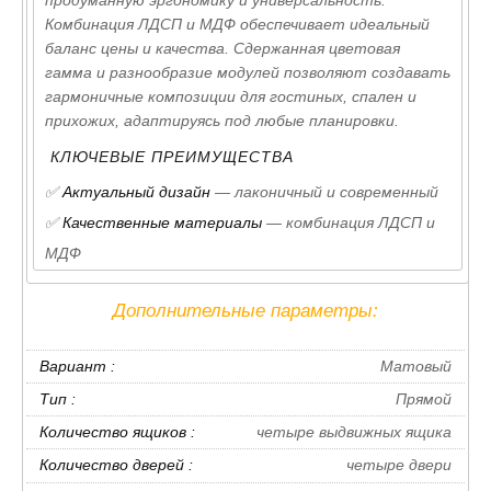
Комбинация ЛДСП и МДФ обеспечивает идеальный
баланс цены и качества. Сдержанная цветовая
гамма и разнообразие модулей позволяют создавать
гармоничные композиции для гостиных, спален и
прихожих, адаптируясь под любые планировки.
КЛЮЧЕВЫЕ ПРЕИМУЩЕСТВА
✅
Актуальный дизайн
— лаконичный и современный
✅
Качественные материалы
— комбинация ЛДСП и
МДФ
✅
Функциональность
— продуманные системы
Дополнительные параметры:
хранения
✅
Гибкость
— 38 базовых модулей для любых
Вариант :
Матовый
помещений
Тип :
Прямой
✅
Практичность
— износостойкие поверхности,
Количество ящиков :
четыре выдвижных ящика
легкий уход
Количество дверей :
четыре двери
✅
Быстрая доставка
— по Москве за 2-4 дня