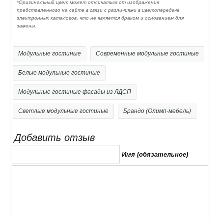
*Оригинальный цвет может отличаться от изображения
производителя.
представленного на сайте в связи с различиями в цветопередаче
- Поставляется в разобранном виде. Все модули
электронных каталогов, что не является браком и основанием для
замены.
хорошо упакованы в гофрокартон (Т-23 и Т-24)
вместе с подробной инструкцией для сборки и
Модульные гостиные
Современные модульные гостиные
фурнитурой.
Белые модульные гостиные
Модульные гостиные фасады из ЛДСП
Светлые модульные гостиные
Брандо (Олимп-мебель)
Добавить отзыв
Имя (обязательное)