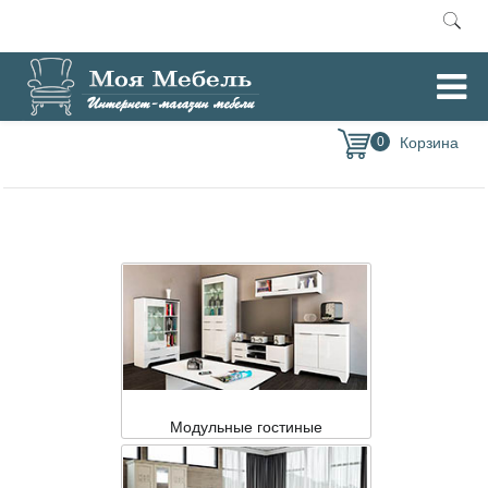
Главная
Модульная мебель
Кения (Форес)
/
/
0
Модульные гостиные