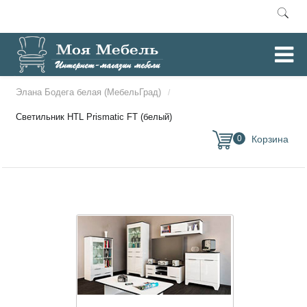
Главная
Модульная мебель
/
/
Элана Бодега белая (МебельГрад)
/
Светильник HTL Prismatic FT (белый)
0