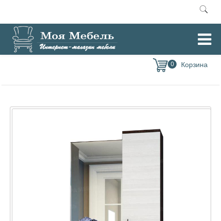
Главная
Зеркала
Ника Полка с зеркалом ПЗ800 (Эра)
/
/
0