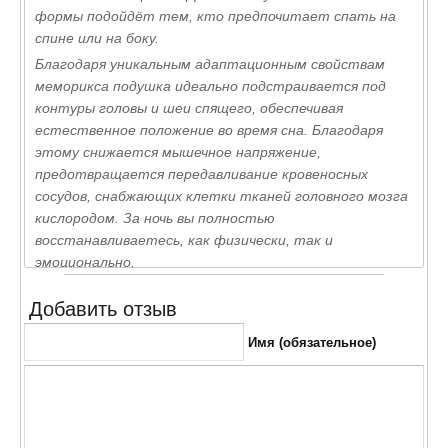
формы подойдёт тем, кто предпочитает спать на
спине или на боку.
Благодаря уникальным адаптационным свойствам
меморикса подушка идеально подстраивается под
контуры головы и шеи спящего, обеспечивая
естественное положение во время сна. Благодаря
этому снижается мышечное напряжение,
предотвращается передавливание кровеносных
сосудов, снабжающих клетки тканей головного мозга
кислородом. За ночь вы полностью
восстанавливаетесь, как физически, так и
эмоционально.
Съёмный чехол на молнии из трикотажной ткани
Добавить отзыв
мягок и тактильно приятен. Ткань чехла пропитана
антибактериальным составом АloeVera,
Имя (обязательное)
предотвращающим появление в подушке вредных
микроорганизмов.
Высота первого валика 11 см, второго 10 см.