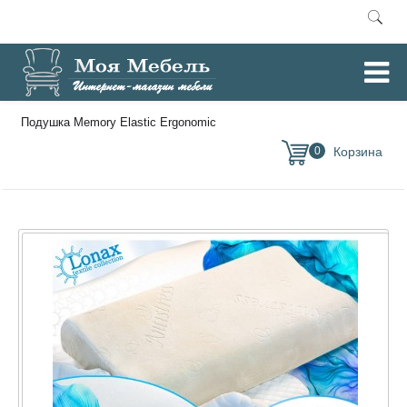
Главная
Матрасы Lonax
Подушки Lonax
/
/
/
Подушка Memory Elastic Ergonomic
0